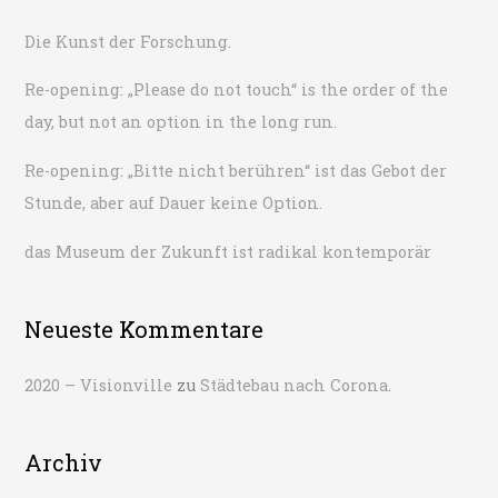
n
Die Kunst der Forschung.
a
Re-opening: „Please do not touch“ is the order of the
c
day, but not an option in the long run.
h
:
Re-opening: „Bitte nicht berühren“ ist das Gebot der
Stunde, aber auf Dauer keine Option.
das Museum der Zukunft ist radikal kontemporär
Neueste Kommentare
2020 – Visionville
zu
Städtebau nach Corona.
Archiv