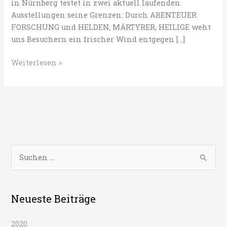
in Nürnberg testet in zwei aktuell laufenden
Ausstellungen seine Grenzen: Durch ABENTEUER
FORSCHUNG und HELDEN, MÄRTYRER, HEILIGE weht
uns Besuchern ein frischer Wind entgegen […]
Helden
Weiterlesen »
im
Mega-
Trend.
Zwei
Ausstellungen
im
Germanischen
S
Museum
u
Nürnberg
c
h
Neueste Beiträge
e
2020
n