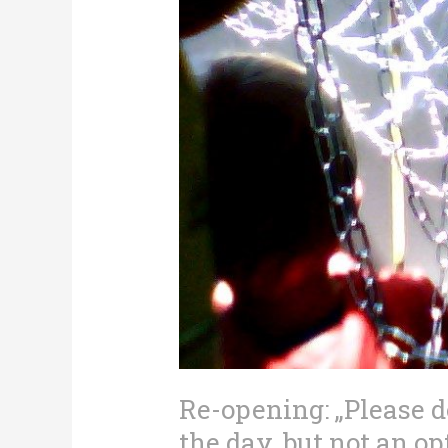
Re-opening: „Please do
the day, but not an op