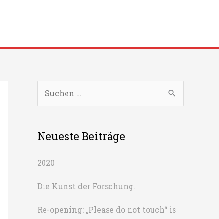
S
u
c
Neueste Beiträge
h
e
2020
n
n
Die Kunst der Forschung.
a
Re-opening: „Please do not touch“ is
c