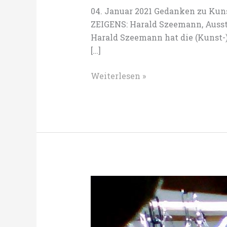
04. Januar 2021 Gedanken zu Kun
ZEIGENS: Harald Szeemann, Auss
Harald Szeemann hat die (Kunst-
[…]
Die
Weiterlesen »
Kunst
der
Forschung.