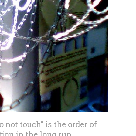
 not touch“ is the order of
tion in the long run.