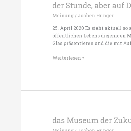
der Stunde, aber auf 
Meinung
/
Jochen Hunger
25. April 2020 Es sieht aktuell s
öffentlichen Lebens diejenigen Mu
Glas präsentieren und die mit Au
Re-
Weiterlesen »
opening:
„Bitte
nicht
berühren“
ist
das
Gebot
der
das Museum der Zukun
Stunde,
Meinung
/
Jochen Hunger