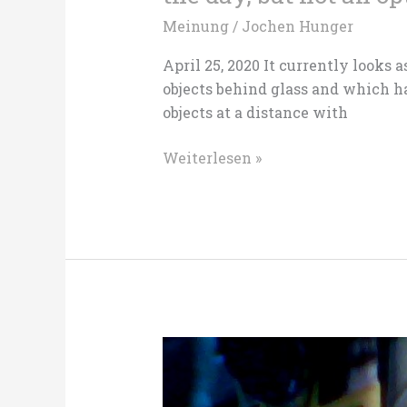
Meinung
/
Jochen Hunger
April 25, 2020 It currently looks
objects behind glass and which ha
objects at a distance with
Re-
Weiterlesen »
opening:
„Please
do
not
touch“
is
the
order
of
the