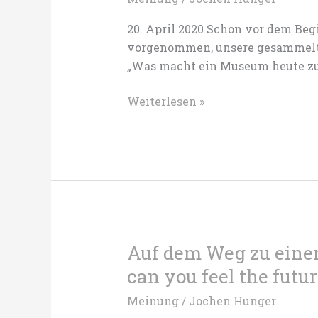
aber
auf
20. April 2020 Schon vor dem Beg
Dauer
vorgenommen, unsere gesammelt
keine
„Was macht ein Museum heute z
Option.
das
Weiterlesen »
Museum
der
Zukunft
ist
radikal
kontemporär
Auf dem Weg zu eine
can you feel the futu
Meinung
/
Jochen Hunger