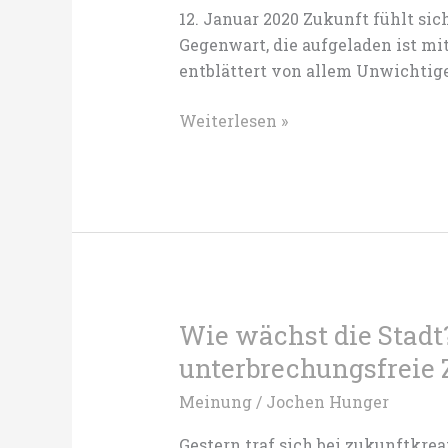
12. Januar 2020 Zukunft fühlt sic
Gegenwart, die aufgeladen ist mit
entblättert von allem Unwichtige
Auf
Weiterlesen »
dem
Weg
zu
einem
Museum
der
Zukunft
–
Wie wächst die Stadt?
can
unterbrechungsfreie
you
Meinung
/
Jochen Hunger
feel
the
Gestern traf sich bei zukunftkrea