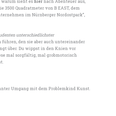
 warum sieht es
hier
nach Abenteuer aus,
die 3500 Quadratmeter von B EAST, dem
nternehmen im Nürnberger Nordostpark”,
udenten unterschiedlichster
 führen, den sie aber auch untereinander
ngt über. Du wippst in den Knien vor
se mal sorgfältig, mal grobmotorisch
t.
spannter Umgang mit dem Problemkind Kunst.