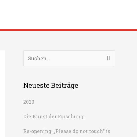
S
u
c
Neueste Beiträge
h
e
2020
n
n
Die Kunst der Forschung.
a
Re-opening: „Please do not touch“ is
c