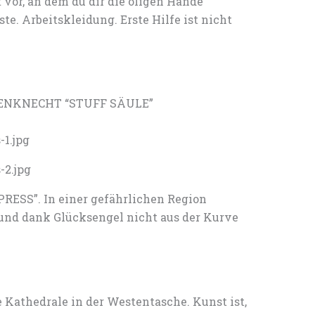
t vor, an dem du dir die öligen Hände
e. Arbeitskleidung. Erste Hilfe ist nicht
AGENKNECHT “STUFF SÄULE”
ESS”. In einer gefährlichen Region
nd dank Glücksengel nicht aus der Kurve
thedrale in der Westentasche. Kunst ist,