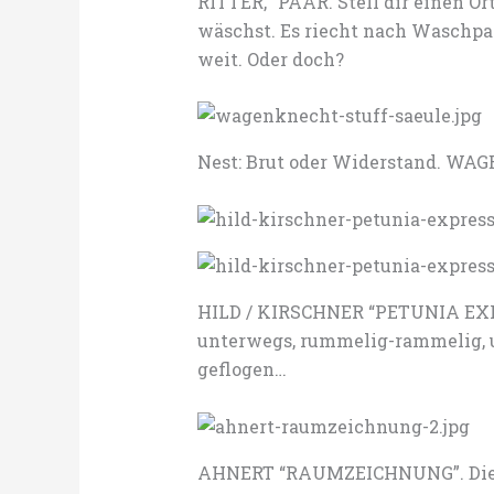
RITTER, “PAAR. Stell dir einen Or
wäschst. Es riecht nach Waschpast
weit. Oder doch?
Nest: Brut oder Widerstand. W
HILD / KIRSCHNER “PETUNIA EXPR
unterwegs, rummelig-rammelig, u
geflogen…
AHNERT “RAUMZEICHNUNG”. Die Ka