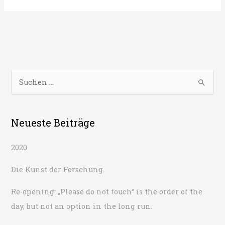
„Bitte
nicht
berühren“
ist
das
Gebot
S
der
u
Stunde,
c
aber
auf
h
Neueste Beiträge
Dauer
e
keine
2020
n
Option.
n
Die Kunst der Forschung.
a
Re-opening: „Please do not touch“ is the order of the
c
day, but not an option in the long run.
h
: