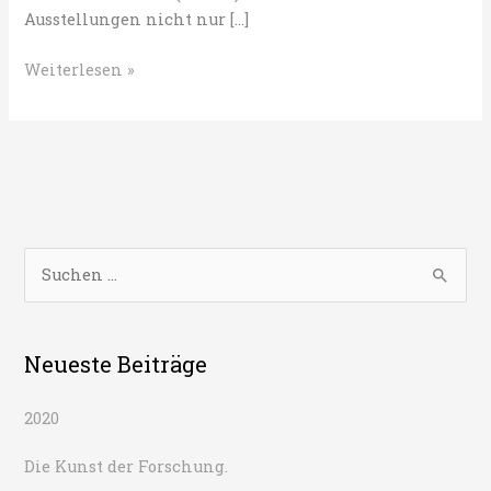
Ausstellungen nicht nur […]
Die
Weiterlesen »
Kunst
der
Forschung.
S
u
c
h
Neueste Beiträge
e
2020
n
n
Die Kunst der Forschung.
a