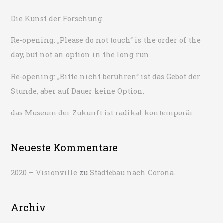
n
Die Kunst der Forschung.
a
Re-opening: „Please do not touch“ is the order of the
c
day, but not an option in the long run.
h
:
Re-opening: „Bitte nicht berühren“ ist das Gebot der
Stunde, aber auf Dauer keine Option.
das Museum der Zukunft ist radikal kontemporär
Neueste Kommentare
2020 – Visionville
zu
Städtebau nach Corona.
Archiv