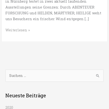
in Nürnberg testet in zwei aktuell laufenden
Ausstellungen seine Grenzen: Durch ABENTEUER
FORSCHUNG und HELDEN, MÄRTYRER, HEILIGE weht
uns Besuchern ein frischer Wind entgegen […]
Helden
Weiterlesen »
im
Mega-
Trend.
Zwei
Ausstellungen
im
Germanischen
S
Museum
u
Nürnberg
c
h
Neueste Beiträge
e
2020
n