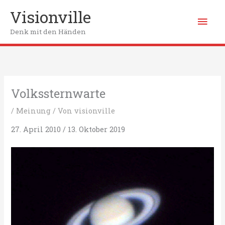
Zum
Visionville
Hau
Inhalt
springen
Denk mit den Händen
Volkssternwarte
/
Meinung
/ Von
visionville
27. April 2010 / 13. Oktober 2019