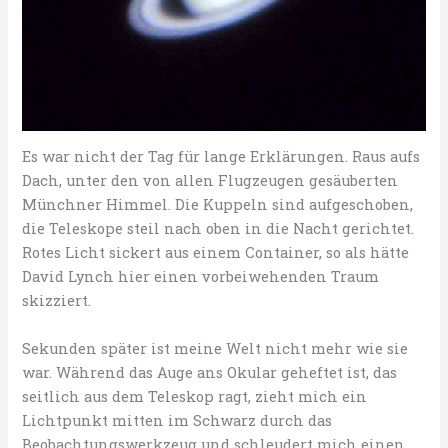
Es war nicht der Tag für lange Erklärungen. Raus aufs
Dach, unter den von allen Flugzeugen gesäuberten
Münchner Himmel. Die Kuppeln sind aufgeschoben,
die Teleskope steil nach oben in die Nacht gerichtet.
Rotes Licht sickert aus einem Container, so als hätte
David Lynch hier einen vorbeiwehenden Traum
skizziert.
Sekunden später ist meine Welt nicht mehr wie sie
war. Während das Auge ans Okular geheftet ist, das
seitlich aus dem Teleskop ragt, zieht mich ein
Lichtpunkt mitten im Schwarz durch das
Beobachtungswerkzeug und schleudert mich einen