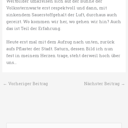
Weltbilder umkreisen sich auf der Bühne der
Volkssternwarte erst respektvoll und dann, mit
sinkendem Sauerstoffgehalt der Luft, durchaus auch
gereizt. Wo kommen wir her, wo gehen wir hin? Auch
das ist Teil der Erfahrung.
Heute erst mal mit dem Aufzug nach unten, zurück
aufs Pflaster der Stadt. Saturn, dessen Bild ich nun
fest in meinem Herzen trage, steht derweil hoch über
uns…
←
Vorheriger Beitrag
Nächster Beitrag
→
S