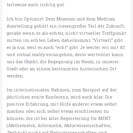
teilweise auch richtig gut.
Ich bin Optimist: Dem Museum und dem Medium
Ausstellung gehört ein riesengroßer Teil der Zukunft,
gerade wenn es als echter, nicht-virtueller Treffpunkt
mitten im echten Leben daherkommt. “Virtuell” gibt
es ja nur, weil es auch “echt” gibt. Je weiter wir mit
KI
und
virtual reality
vorangehen, desto wertvoller kann
uns das Objekt, die Begegnung im Raum, in unserer
Stadt oder an einem bestimmten historischen Ort
werden.
Im internationalen Rahmen, zum Beispiel auf der
jährlichen ecsite Konferenz, wird auch klar: Die
positive Erfahrung, mit Hilfe anderer etwas selbst
machen oder sich selbst etwas erschliessen zu
können, die ist bei aller Begeisterung für MINT
(
M
athematik,
I
nformatik,
N
aturwissenschaften,
T
echnik) nicht auf Naturwissenschaften und