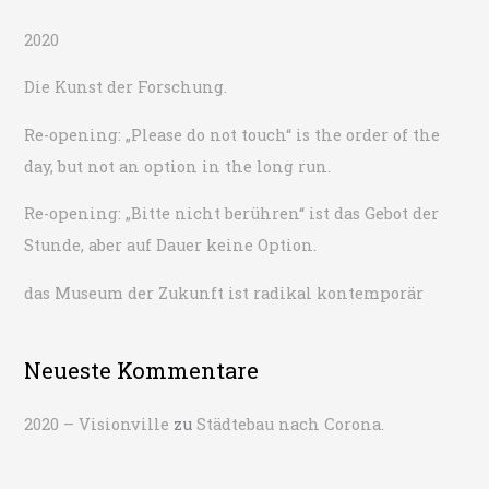
e
2020
n
n
Die Kunst der Forschung.
a
Re-opening: „Please do not touch“ is the order of the
c
day, but not an option in the long run.
h
:
Re-opening: „Bitte nicht berühren“ ist das Gebot der
Stunde, aber auf Dauer keine Option.
das Museum der Zukunft ist radikal kontemporär
Neueste Kommentare
2020 – Visionville
zu
Städtebau nach Corona.