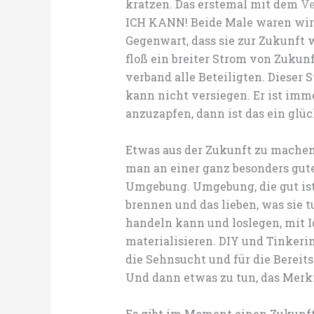
kratzen. Das erstemal mit dem
Ve
ICH KANN! Beide Male waren wir (Z
Gegenwart, dass sie zur Zukunft 
floß ein breiter Strom von Zukun
verband alle Beteiligten. Dieser S
kann nicht versiegen. Er ist imme
anzuzapfen, dann ist das ein glüc
Etwas aus der Zukunft zu machen, 
man an einer ganz besonders gute
Umgebung. Umgebung, die gut ist
brennen und das lieben, was sie t
handeln kann und loslegen, mit I
materialisieren. DIY und Tinkerin
die Sehnsucht und für die Bereit
Und dann etwas zu tun, das Merk
Es gibt im Moment einen Zukunft