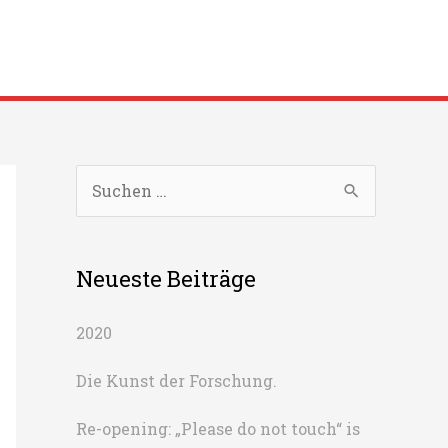
S
u
c
Neueste Beiträge
h
e
2020
n
n
Die Kunst der Forschung.
a
Re-opening: „Please do not touch“ is
c