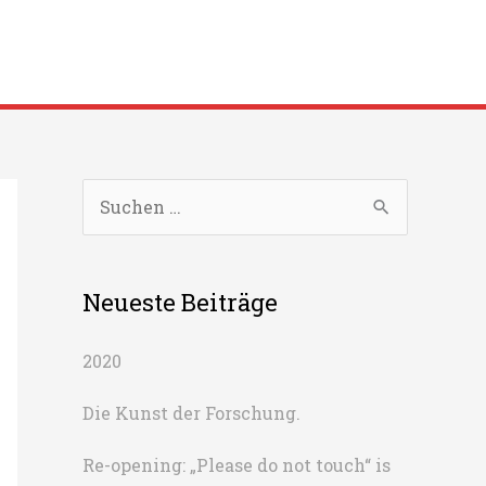
S
u
c
Neueste Beiträge
h
e
2020
n
n
Die Kunst der Forschung.
a
Re-opening: „Please do not touch“ is
c