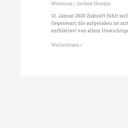
Meinung
/
Jochen Hunger
12. Januar 2020 Zukunft fühlt sic
Gegenwart, die aufgeladen ist mit
entblättert von allem Unwichtigen
Auf
Weiterlesen »
dem
Weg
zu
einem
Museum
der
Zukunft
–
can
you
feel