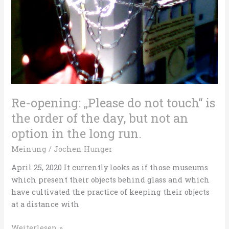
Re-opening: „Please do not touch“ is
the order of the day, but not an
option in the long run.
Meinung
/
Jochen Hunger
April 25, 2020 It currently looks as if those museums
which present their objects behind glass and which
have cultivated the practice of keeping their objects
at a distance with
Re-
Weiterlesen »