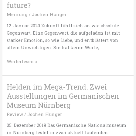
future?
Meinung
/
Jochen Hunger
12. Januar 2020 Zukunft fühlt sich an wie absolute
Gegenwart. Eine Gegenwart, die aufgeladen ist mit
starker Emotion, so wie Liebe, und entblättert von
allem Unwichtigen. Sie hat keine Worte,
Auf
Weiterlesen »
dem
Weg
zu
Helden im Mega-Trend. Zwei
einem
Ausstellungen im Germanischen
Museum
Museum Nürnberg
der
Zukunft
Review
/
Jochen Hunger
–
05. Dezember 2019 Das Germanische Nationalmuseum
can
in Nürnberg testet in zwei aktuell laufenden
you