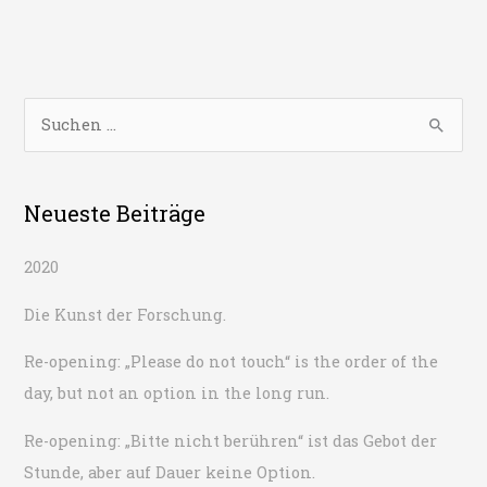
für
die
unterbrechungsfreie
Zwischennutzung.
S
u
c
h
Neueste Beiträge
e
2020
n
n
Die Kunst der Forschung.
a
Re-opening: „Please do not touch“ is the order of the
c
day, but not an option in the long run.
h
:
Re-opening: „Bitte nicht berühren“ ist das Gebot der
Stunde, aber auf Dauer keine Option.