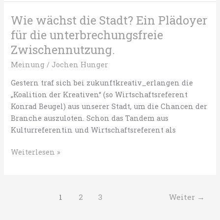
order
–
Wie wächst die Stadt? Ein Plädoyer
ist
für die unterbrechungsfreie
der
Zwischennutzung.
Name
einer
Meinung
/
Jochen Hunger
sehenswerten
Gestern traf sich bei zukunftkreativ_erlangen die
Ausstellung
„Koalition der Kreativen“ (so Wirtschaftsreferent
Konrad Beugel) aus unserer Stadt, um die Chancen der
Branche auszuloten. Schon das Tandem aus
Kulturreferentin und Wirtschaftsreferent als
Wie
Weiterlesen »
wächst
die
Stadt?
1
2
3
Weiter
→
Ein
Plädoyer