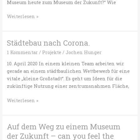
Museum heute zum Museum der Zukunft?“ Wie
auf
Dauer
das
Weiterlesen »
keine
Museum
Option.
der
Zukunft
Städtebau nach Corona.
ist
1 Kommentar
/
Projekte
/
Jochen Hunger
radikal
kontemporär
10. April 2020 In einem kleinen Team arbeiten wir
gerade an einem städtbaulichen Wettbewerb für eine
vitale „kleine Großstadt“. Es geht um Ideen für die
zukünftige Nutzung einer zentrumsnahmen Fläche,
Städtebau
Weiterlesen »
nach
Corona.
Auf dem Weg zu einem Museum
der Zukunft – can you feel the