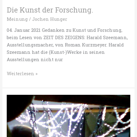
Die Kunst der Forschung.
Meinung
/
Jochen Hunger
04. Januar 2021 Gedanken zu Kunst und Forschung,
beim Lesen von ZEIT DES ZEIGENS: Harald Szeemann,
Ausstellungsmacher, von Roman Kurzmeyer. Harald
Szeemann hat die (Kunst-)Werke in seinen
Ausstellungen nicht nur
Die
Weiterlesen »
Kunst
der
Forschung.