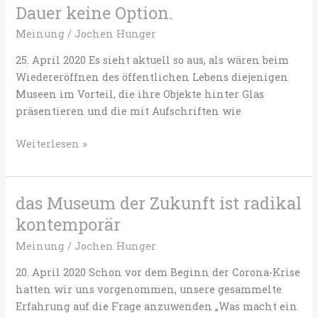
run.
Dauer keine Option.
Meinung
/
Jochen Hunger
25. April 2020 Es sieht aktuell so aus, als wären beim
Wiedereröffnen des öffentlichen Lebens diejenigen
Museen im Vorteil, die ihre Objekte hinter Glas
präsentieren und die mit Aufschriften wie
Re-
Weiterlesen »
opening:
„Bitte
nicht
das Museum der Zukunft ist radikal
berühren“
kontemporär
ist
das
Meinung
/
Jochen Hunger
Gebot
20. April 2020 Schon vor dem Beginn der Corona-Krise
der
hatten wir uns vorgenommen, unsere gesammelte
Stunde,
Erfahrung auf die Frage anzuwenden „Was macht ein
aber