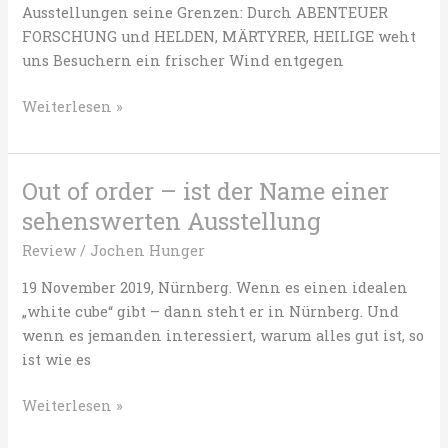
Ausstellungen seine Grenzen: Durch ABENTEUER
feel
FORSCHUNG und HELDEN, MÄRTYRER, HEILIGE weht
the
uns Besuchern ein frischer Wind entgegen
future?
Helden
Weiterlesen »
im
Mega-
Trend.
Out of order – ist der Name einer
Zwei
sehenswerten Ausstellung
Ausstellungen
im
Review
/
Jochen Hunger
Germanischen
19 November 2019, Nürnberg. Wenn es einen idealen
Museum
„white cube“ gibt – dann steht er in Nürnberg. Und
Nürnberg
wenn es jemanden interessiert, warum alles gut ist, so
ist wie es
Out
Weiterlesen »
of